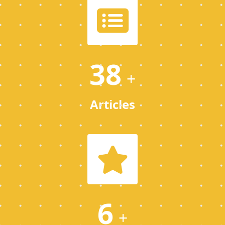
38
+
Articles
6
+