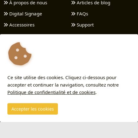
À propos de nous
Articles de blog
Digital Signage
FAQs
Accessoires
Support
Nos Packs
Contact
Widgets
Comment ça marche
ESL | E-paper
Politique de
confidentialité et de cookies
Roomz
Termes et conditions
Ce site utilise des cookies. Cliquez ci-dessous pour
Applications
accepter et continuer la navigation, consultez notre
Services
Politique de confidentialité et de cookies
.
Accepter les cookies
Copyright © 2026 - V2 - Tous droits réservés