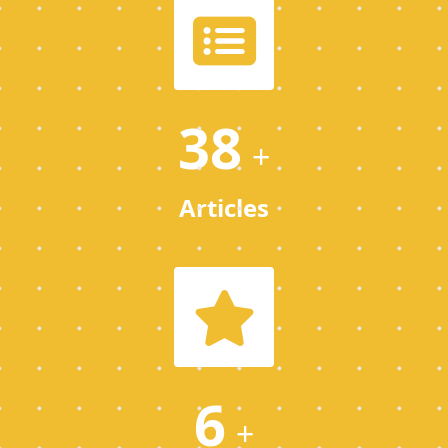
38
+
Articles
6
+