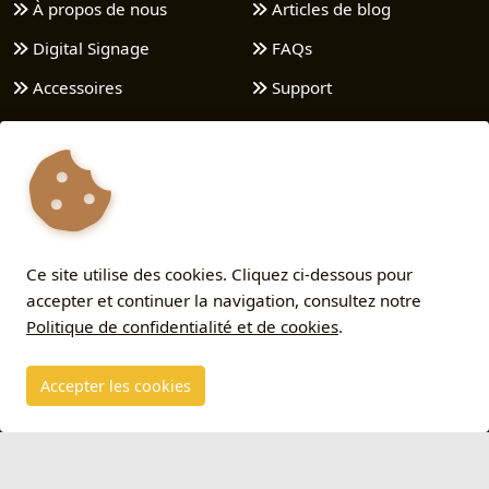
À propos de nous
Articles de blog
Digital Signage
FAQs
Accessoires
Support
Nos Packs
Contact
Widgets
Comment ça marche
ESL | E-paper
Politique de
confidentialité et de cookies
Roomz
Termes et conditions
Ce site utilise des cookies. Cliquez ci-dessous pour
Applications
accepter et continuer la navigation, consultez notre
Services
Politique de confidentialité et de cookies
.
Accepter les cookies
Copyright © 2026 - V2 - Tous droits réservés